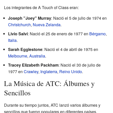
Los integrantes de A Touch of Class eran:
Joseph "Joey" Murray
: Nació el 5 de julio de 1974 en
Christchurch
,
Nueva Zelanda
.
Livio Salvi
: Nació el 25 de enero de 1977 en
Bérgamo
,
Italia
.
Sarah Egglestone
: Nació el 4 de abril de 1975 en
Melbourne
,
Australia
.
Tracey Elizabeth Packham
: Nació el 30 de julio de
1977 en
Crawley
,
Inglaterra
,
Reino Unido
.
La Música de ATC: Álbumes y
Sencillos
Durante su tiempo juntos, ATC lanzó varios álbumes y
sencillos que fueron populares en diferentes países.