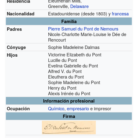
Eleutherian Mills,
Residencia
Greenville,
Delaware
Estadounidense
(desde 1803)
y
francesa
Nacionalidad
Familia
Pierre Samuel du Pont de Nemours
Padres
Nicole-Charlotte Marie-Louise le Dée de
Rencourt
Sophie Madeleine Dalmas
Cónyuge
Victorine Elizabeth du Pont
Hijos
Lucille du Pont
Evelina Gabrielle du Pont
Alfred V. du Pont
Eleuthera du Pont
Sophie Madeleine du Pont
Henry du Pont
Alexis Irénée du Pont
Información profesional
Químico
,
empresario
e impresor
Ocupación
Firma