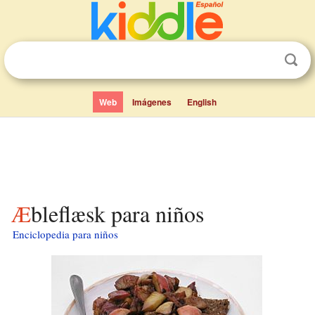
Web
Imágenes
English
Æbleflæsk para niños
Enciclopedia para niños