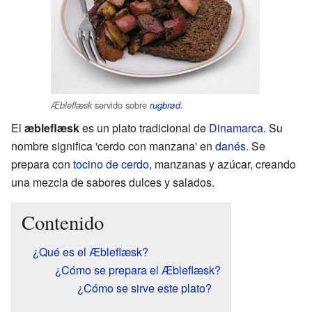
servido sobre
.
Æbleflæsk
rugbrød
El
æbleflæsk
es un plato tradicional de
Dinamarca
. Su
nombre significa 'cerdo con manzana' en
danés
. Se
prepara con
tocino de cerdo
, manzanas y azúcar, creando
una mezcla de sabores dulces y salados.
Contenido
¿Qué es el Æbleflæsk?
¿Cómo se prepara el Æbleflæsk?
¿Cómo se sirve este plato?