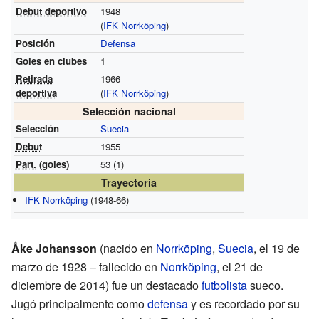
Debut deportivo
1948
(
IFK Norrköping
)
Posición
Defensa
Goles en clubes
1
Retirada
1966
deportiva
(
IFK Norrköping
)
Selección nacional
Selección
Suecia
Debut
1955
Part.
(goles)
53 (1)
Trayectoria
IFK Norrköping
(1948-66)
Åke Johansson
(nacido en
Norrköping
,
Suecia
, el 19 de
marzo de 1928 – fallecido en
Norrköping
, el 21 de
diciembre de 2014) fue un destacado
futbolista
sueco.
Jugó principalmente como
defensa
y es recordado por su