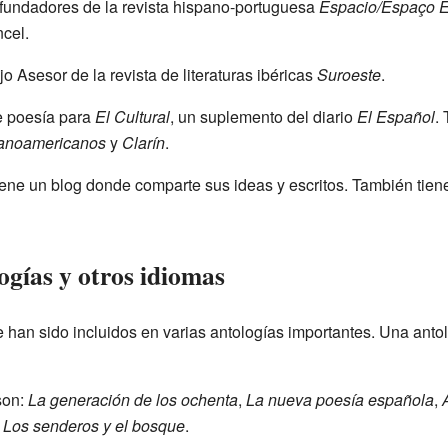
 fundadores de la revista hispano-portuguesa
Espacio/Espaço E
cel.
 Asesor de la revista de literaturas ibéricas
Suroeste
.
de poesía para
El Cultural
, un suplemento del diario
El Español
.
anoamericanos
y
Clarín
.
ene un blog donde comparte sus ideas y escritos. También tien
ogías y otros idiomas
han sido incluidos en varias antologías importantes. Una anto
son:
La generación de los ochenta
,
La nueva poesía española
,
y
Los senderos y el bosque
.