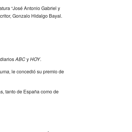
tura “José Antonio Gabriel y
scritor, Gonzalo Hidalgo Bayal.
 diarios
ABC
y
HOY
.
luma
, le concedió su premio de
as, tanto de España como de