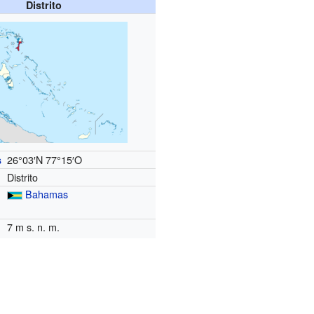
Distrito
26°03′N
77°15′O
s
Distrito
Bahamas
7 m s. n. m.