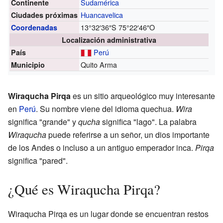
Sudamérica
Continente
Huancavelica
Ciudades próximas
13°32′36″S
75°22′46″O
Coordenadas
Localización administrativa
Perú
País
Quito Arma
Municipio
Wiraqucha Pirqa
es un sitio arqueológico muy interesante
en
Perú
. Su nombre viene del idioma quechua.
Wira
significa "grande" y
qucha
significa "lago". La palabra
Wiraqucha
puede referirse a un señor, un dios importante
de los Andes o incluso a un antiguo emperador inca.
Pirqa
significa "pared".
¿Qué es Wiraqucha Pirqa?
Wiraqucha Pirqa es un lugar donde se encuentran restos