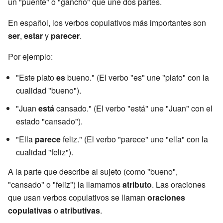
un "puente" o "gancho" que une dos partes.
En español, los verbos copulativos más importantes son
ser
,
estar
y
parecer
.
Por ejemplo:
"Este plato
es
bueno." (El verbo "es" une "plato" con la
cualidad "bueno").
"Juan
está
cansado." (El verbo "está" une "Juan" con el
estado "cansado").
"Ella
parece
feliz." (El verbo "parece" une "ella" con la
cualidad "feliz").
A la parte que describe al sujeto (como "bueno",
"cansado" o "feliz") la llamamos
atributo
. Las oraciones
que usan verbos copulativos se llaman
oraciones
copulativas
o
atributivas
.