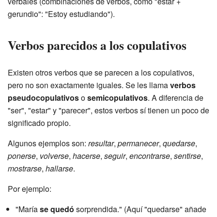
verbales (combinaciones de verbos, como "estar +
gerundio": "Estoy estudiando").
Verbos parecidos a los copulativos
Existen otros verbos que se parecen a los copulativos,
pero no son exactamente iguales. Se les llama
verbos
pseudocopulativos
o
semicopulativos
. A diferencia de
"ser", "estar" y "parecer", estos verbos sí tienen un poco de
significado propio.
Algunos ejemplos son:
resultar
,
permanecer
,
quedarse
,
ponerse
,
volverse
,
hacerse
,
seguir
,
encontrarse
,
sentirse
,
mostrarse
,
hallarse
.
Por ejemplo:
"María
se quedó
sorprendida." (Aquí "quedarse" añade