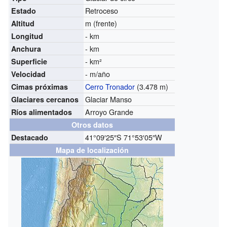
Retroceso
Estado
m (frente)
Altitud
- km
Longitud
- km
Anchura
- km²
Superficie
- m/año
Velocidad
Cerro Tronador
(3.478 m)
Cimas próximas
Glaciar Manso
Glaciares cercanos
Arroyo Grande
Ríos alimentados
Otros datos
41°09′25″S 71°53′05″W
Destacado
Mapa de localización