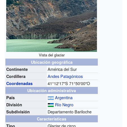
Vista del glaciar
Ubicación geográfica
América del Sur
Continente
Andes Patagónicos
Cordillera
41°12′17″S
71°50′00″O
Coordenadas
Ubicación administrativa
Argentina
País
Río Negro
División
Departamento Bariloche
Subdivisión
Características
Glaciar de circo
Tipo