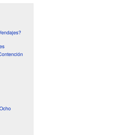
 Vendajes?
es
Contención
 Ocho