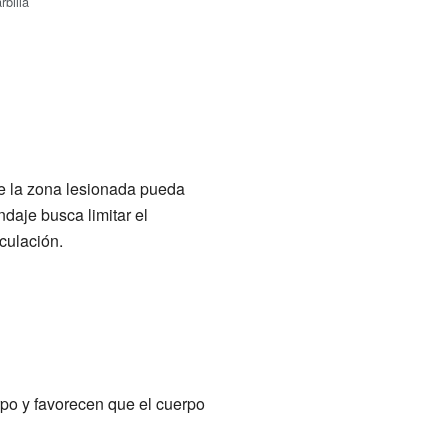
rbilla
ue la zona lesionada pueda
daje busca limitar el
culación.
po y favorecen que el cuerpo