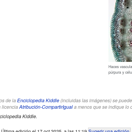
Haces vascula
púrpura y célu
los de la
Enciclopedia Kiddle
(incluidas las imágenes) se puede u
a licencia
Atribución-CompartirIgual
a menos que se indique lo con
ciclopedia Kiddle.
Última edición el 17 oct 2025, a las 11:19
Sugerir una edición
.