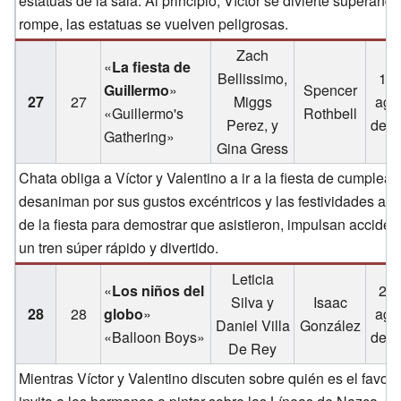
estatuas de la sala. Al principio, Víctor se divierte superan
rompe, las estatuas se vuelven peligrosas.
Zach
«
La fiesta de
Bellissimo,
17 
Guillermo
»
Spencer
27
27
Miggs
ago
«Guillermo's
Rothbell
Perez, y
de 2
Gathering»
Gina Gress
Chata obliga a Víctor y Valentino a ir a la fiesta de cumple
desaniman por sus gustos excéntricos y las festividades abu
de la fiesta para demostrar que asistieron, impulsan acciden
un tren súper rápido y divertido.
Leticia
«
Los niños del
24 
Silva y
Isaac
28
28
globo
»
ago
Daniel Villa
González
«Balloon Boys»
de 2
De Rey
Mientras Víctor y Valentino discuten sobre quién es el favorit