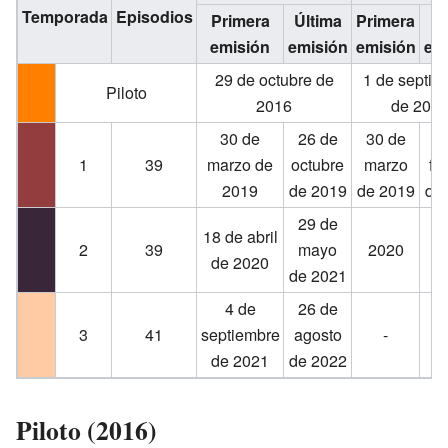
Temporada
Episodios
Primera
Última
Primera
Úl
emisión
emisión
emisión
em
29 de octubre de
1 de septie
Piloto
2016
de 201
30 de
26 de
30 de
2
1
39
marzo de
octubre
marzo
fe
2019
de 2019
de 2019
de
29 de
18 de abril
2
39
mayo
2020
2
de 2020
de 2021
4 de
26 de
3
41
septiembre
agosto
-
de 2021
de 2022
Piloto (2016)