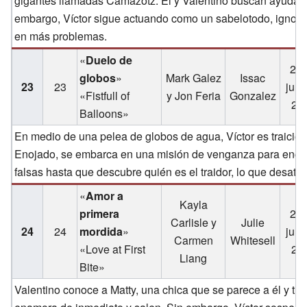
gigantes llamadas Camazotz. Él y Valentino buscan ayuda d
embargo, Víctor sigue actuando como un sabelotodo, ignor
en más problemas.
«
Duelo de
20 
globos
»
Mark Galez
Issac
23
23
juli
«Fistfull of
y Jon Feria
Gonzalez
20
Balloons»
En medio de una pelea de globos de agua, Víctor es traici
Enojado, se embarca en una misión de venganza para encontra
falsas hasta que descubre quién es el traidor, lo que desata
«
Amor a
Kayla
primera
27 
Carlisle y
Julie
24
24
mordida
»
juli
Carmen
Whitesell
«Love at First
20
Liang
Bite»
Valentino conoce a Matty, una chica que se parece a él y tie