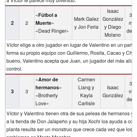
a Víctor le parece muy divertido.
Isaac
«
Fútbol a
30 
Mark Galez
González
2
2
Muerte
»
mar
y Jon Feria
y Diego
«Dead Ringer»
de 2
Molano
Víctor elige a otro jugador en lugar de Valentino en un partid
forma su propio equipo con Guillermo, Rosita, Cacao y Cha
bueno, Valentino acepta que Juan, un jugador del más allá, 
control.
«
Amor de
Carmen
30 
hermanos
»
Liang y
Isaac
3
3
mar
«Brotherly
Kayla
González
de 2
Love»
Carlisle
Víctor y Valentino tienen otra de sus peleas de hermanos y 
a la tienda de Don Jalapeño y su hija Xochi los ayuda a con
planta resulta ser un monstruo que crece cada vez que los 