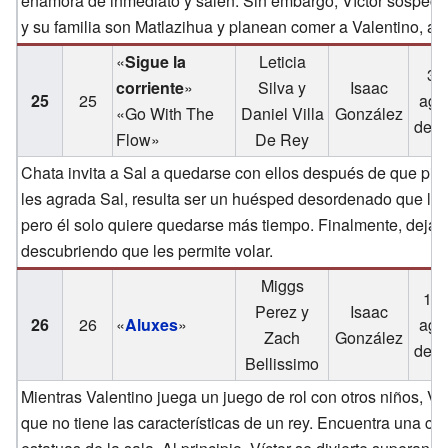
enamora de inmediato y salen. Sin embargo, Víctor sospecha 
y su familia son Matlazihua y planean comer a Valentino, así 
«
Sigue la
Leticia
3 
corriente
»
Silva y
Isaac
25
25
ago
«Go With The
Daniel Villa
González
de 2
Flow»
De Rey
Chata invita a Sal a quedarse con ellos después de que pie
les agrada Sal, resulta ser un huésped desordenado que los
pero él solo quiere quedarse más tiempo. Finalmente, deja s
descubriendo que les permite volar.
Miggs
10 
Perez y
Isaac
26
26
«
Aluxes
»
ago
Zach
González
de 2
Bellissimo
Mientras Valentino juega un juego de rol con otros niños, Ví
que no tiene las características de un rey. Encuentra una co