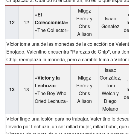
Chupacabra. Cuando lo encuentran, no es lo que esperaban
Miggz
«
El
4 
Perez y
Isaac
12
12
Coleccionista
»
ma
Chris
Gonalez
«The Collector»
de 2
Allison
Víctor toma una de las monedas de la colección de Valentino
Enojado, Valentino encuentra "Rarezas de Chip", una tienda
Chip, reemplaza la moneda, pero a cambio toma a Víctor com
Isaac
«
Víctor y la
Miggz
González,
11 
Lechuza
»
Perez y
Tom
13
13
ma
«The Boy Who
Chris
Welch y
de 2
Cried Lechuza»
Allison
Diego
Molano
Víctor finge una lesión para no trabajar. Valentino lo descubr
llevado por Lechuza, un ser mitad mujer, mitad búho, que se 