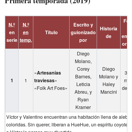
Primera temporada (2019)
Fec
N.º
N.º
Escrito y
Historia
d
en
en
Título
guionizado
de
emis
serie
temp.
por
orig
Diego
Molano,
Corey
Diego
«
Artesanías
30 
Barnes,
Molano y
1
1
traviesas
»
mar
Leticia
Haley
«Folk Art Foes»
de 2
Abreu, y
Mancini
Ryan
Kramer
Víctor y Valentino encuentran una habitación llena de alebri
coloridas. Sin querer, liberan a HueHue, un espíritu coyote b