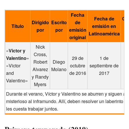
Fecha
Fecha de
Có
Dirigido
Escrito
de
Título
emisión en
por
por
emisión
Latinoamérica
pr
original
Nick
«
Victor y
Cross,
Valentino
»
29 de
1 de
Robert
Diego
«Victor
octubre
septiembre de
Alvarez
Molano
and
de 2016
2017
y Randy
Valentino»
Myers
Durante el verano, Víctor y Valentino se aburren y siguen a 
misterioso al inframundo. Allí, deben resolver un laberinto 
les cuesta trabajar juntos.