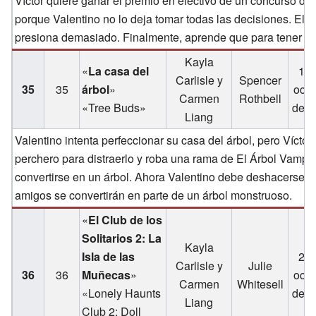
Víctor quiere ganar el premio en efectivo de un concurso de
porque Valentino no lo deja tomar todas las decisiones. El
presiona demasiado. Finalmente, aprende que para tener éx
Kayla
«
La casa del
19 
Carlisle y
Spencer
35
35
árbol
»
octu
Carmen
Rothbell
«Tree Buds»
de 2
Liang
Valentino intenta perfeccionar su casa del árbol, pero Vícto
perchero para distraerlo y roba una rama de El Árbol Vampiro
convertirse en un árbol. Ahora Valentino debe deshacerse de 
amigos se convertirán en parte de un árbol monstruoso.
«
El Club de los
Solitarios 2: La
Kayla
Isla de las
26 
Carlisle y
Julie
36
36
Muñecas
»
octu
Carmen
Whitesell
«Lonely Haunts
de 2
Liang
Club 2: Doll