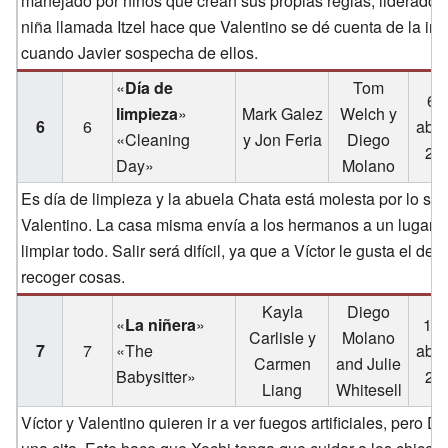
manejado por niños que crean sus propias reglas, liderados p
niña llamada Itzel hace que Valentino se dé cuenta de la inj
cuando Javier sospecha de ellos.
«
Día de
Tom
6 
limpieza
»
Mark Galez
Welch y
6
6
abri
«Cleaning
y Jon Feria
Diego
20
Day»
Molano
Es día de limpieza y la abuela Chata está molesta por lo suc
Valentino. La casa misma envía a los hermanos a un lugar 
limpiar todo. Salir será difícil, ya que a Víctor le gusta el 
recoger cosas.
Kayla
Diego
«
La niñera
»
13 
Carlisle y
Molano
7
7
«The
abri
Carmen
and Julie
Babysitter»
20
Liang
Whitesell
Víctor y Valentino quieren ir a ver fuegos artificiales, pero 