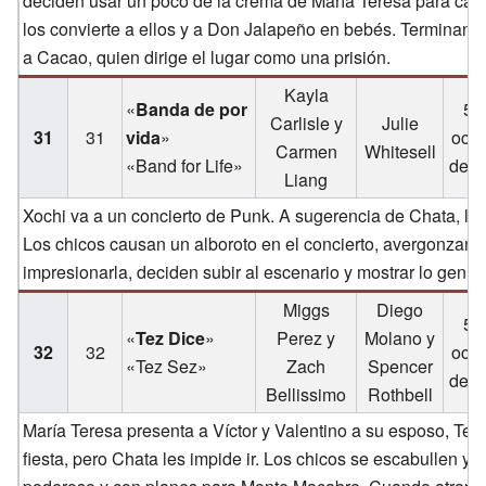
deciden usar un poco de la crema de María Teresa para camu
los convierte a ellos y a Don Jalapeño en bebés. Terminan
a Cacao, quien dirige el lugar como una prisión.
Kayla
«
Banda de por
5 
Carlisle y
Julie
31
31
vida
»
octu
Carmen
Whitesell
«Band for Life»
de 2
Liang
Xochi va a un concierto de Punk. A sugerencia de Chata, lle
Los chicos causan un alboroto en el concierto, avergonzan
impresionarla, deciden subir al escenario y mostrar lo genia
Miggs
Diego
5 
«
Tez Dice
»
Perez y
Molano y
32
32
octu
«Tez Sez»
Zach
Spencer
de 2
Bellissimo
Rothbell
María Teresa presenta a Víctor y Valentino a su esposo, Tez
fiesta, pero Chata les impide ir. Los chicos se escabullen 