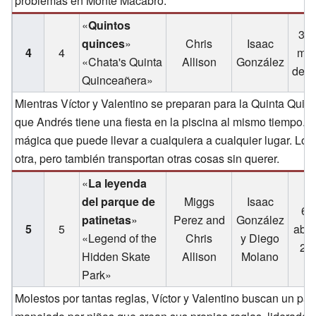
problemas en Monte Macabro.
«
Quintos
30 
quinces
»
Chris
Isaac
4
4
mar
«Chata's Quinta
Allison
González
de 2
Quinceañera»
Mientras Víctor y Valentino se preparan para la Quinta Qui
que Andrés tiene una fiesta en la piscina al mismo tiempo. S
mágica que puede llevar a cualquiera a cualquier lugar. Los 
otra, pero también transportan otras cosas sin querer.
«
La leyenda
del parque de
Miggs
Isaac
6 
patinetas
»
Perez and
González
5
5
abri
«Legend of the
Chris
y Diego
20
Hidden Skate
Allison
Molano
Park»
Molestos por tantas reglas, Víctor y Valentino buscan un par