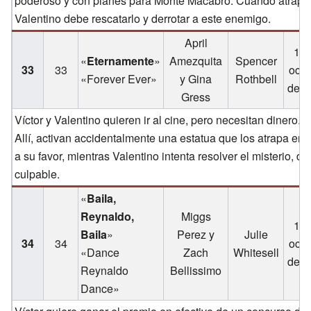
poderoso y con planes para Monte Macabro. Cuando atrapa a
Valentino debe rescatarlo y derrotar a este enemigo.
April
12 
«
Eternamente
»
Amezquita
Spencer
33
33
octu
«Forever Ever»
y Gina
Rothbell
de 2
Gress
Víctor y Valentino quieren ir al cine, pero necesitan dinero. 
Allí, activan accidentalmente una estatua que los atrapa en u
a su favor, mientras Valentino intenta resolver el misterio, 
culpable.
«
Baila,
Reynaldo,
Miggs
12 
Baila
»
Perez y
Julie
34
34
octu
«Dance
Zach
Whitesell
de 2
Reynaldo
Bellissimo
Dance»