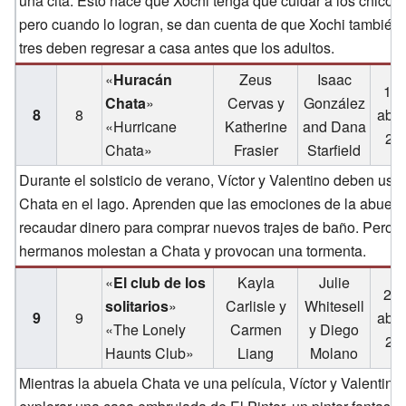
una cita. Esto hace que Xochi tenga que cuidar a los chicos.
pero cuando lo logran, se dan cuenta de que Xochi también s
tres deben regresar a casa antes que los adultos.
«
Huracán
Zeus
Isaac
13 
Chata
»
Cervas y
González
8
8
abri
«Hurricane
Katherine
and Dana
20
Chata»
Frasier
Starfield
Durante el solsticio de verano, Víctor y Valentino deben usar
Chata en el lago. Aprenden que las emociones de la abuela
recaudar dinero para comprar nuevos trajes de baño. Pero c
hermanos molestan a Chata y provocan una tormenta.
«
El club de los
Kayla
Julie
20 
solitarios
»
Carlisle y
Whitesell
9
9
abri
«The Lonely
Carmen
y Diego
20
Haunts Club»
Liang
Molano
Mientras la abuela Chata ve una película, Víctor y Valentino