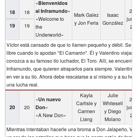
«
Bienvenidos
al Inframundo
»
22 
18
18
Mark Galez
Isaac
«Welcome to
juni
y Jon Feria
González
19
19
the
20
Underworld»
Víctor está cansado de que lo llamen pequeño y débil. Se s
libre cuando lo apodan "El Camarón". Él y Valentino viajan 
conozca a su famoso tío luchador, El Toro. Allí, se encuentr
Inframundo, que quieren atraparlos para siempre. Valentino q
en ver a su tío. Ahora debe rescatarse a sí mismo y a su he
una lucha real.
Kayla
Julie
«
Un nuevo
29 
Carlisle y
Whitesell
20
20
Don
»
juni
Carmen
y Diego
«A New Don»
20
Liang
Molano
Mientras intentaban hacerle una broma a Don Jalapeño, Vícto