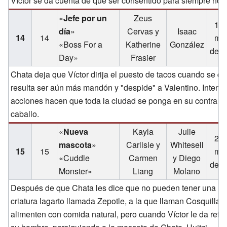
Víctor se da cuenta de que ser consentido para siempre no 
«
Jefe por un
Zeus
18 
día
»
Cervas y
Isaac
14
14
ma
«Boss For a
Katherine
González
de 2
Day»
Frasier
Chata deja que Víctor dirija el puesto de tacos cuando se q
resulta ser aún más mandón y "despide" a Valentino. Intenta
acciones hacen que toda la ciudad se ponga en su contra y e
caballo.
«
Nueva
Kayla
Julie
25 
mascota
»
Carlisle y
Whitesell
15
15
ma
«Cuddle
Carmen
y Diego
de 2
Monster»
Liang
Molano
Después de que Chata les dice que no pueden tener una mas
criatura lagarto llamada Zepotle, a la que llaman Cosquillas
alimenten con comida natural, pero cuando Víctor le da refr