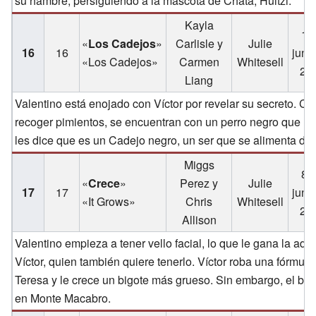
su hambre, persiguiendo a la mascota de Chata, Huitzi.
Kayla
1 
«
Los Cadejos
»
Carlisle y
Julie
16
16
juni
«Los Cadejos»
Carmen
Whitesell
20
Liang
Valentino está enojado con Víctor por revelar su secreto. C
recoger pimientos, se encuentran con un perro negro que l
les dice que es un Cadejo negro, un ser que se alimenta de la
Miggs
8 
«
Crece
»
Perez y
Julie
17
17
juni
«It Grows»
Chris
Whitesell
20
Allison
Valentino empieza a tener vello facial, lo que le gana la adm
Víctor, quien también quiere tenerlo. Víctor roba una fórmula
Teresa y le crece un bigote más grueso. Sin embargo, el bi
en Monte Macabro.