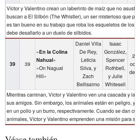
Víctor y Valentino crean un laberinto de maíz que no asusta
buscan a El Silbón (The Whistler), un ser misterioso que pu
es tan bueno en su trabajo que roba los esqueletos de los 
debe desafiarlo a un duelo de silbidos.
Daniel Villa
Isaac
«
En la Colina
De Rey,
González,
26 
Nahual
»
Leticia
Spencer
39
39
octu
«On Nagual
Silva, y
Rothbell,
de 2
Hill»
Zach
y Julie
Bellissimo
Whitesell
Mientras caminan, Víctor y Valentino ven una cascada y la 
sus amigos. Sin embargo, los animales están en peligro, y u
en un pollo y un burro, respectivamente. Cuando se dan cue
animales, Víctor y Valentino emprenden una misión para sal
Véase también