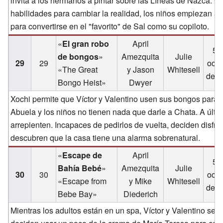
invita a los hermanos a pintar sobre las Líneas de Nazca. 
habilidades para cambiar la realidad, los niños empiezan a
para convertirse en el "favorito" de Sal como su copiloto.
«
El gran robo
April
5 
de bongos
»
Amezquita
Julie
29
29
octu
«The Great
y Jason
Whitesell
de 2
Bongo Heist»
Dwyer
Xochi permite que Víctor y Valentino usen sus bongos para di
Abuela y los niños no tienen nada que darle a Chata. A últim
arrepienten. Incapaces de pedirlos de vuelta, deciden disfra
descubren que la casa tiene una alarma sobrenatural.
«
Escape de
April
5 
Bahía Bebé
»
Amezquita
Julie
30
30
octu
«Escape from
y Mike
Whitesell
de 2
Bebe Bay»
Diederich
Mientras los adultos están en un spa, Víctor y Valentino se