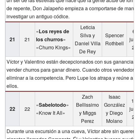
un ser de las estrellas que hace que la gente actúe de form
de repente, Don Jalapeño empieza a comportarse de manera i
investigar un antiguo códice.
Leticia
«
Los reyes de
6 
Silva y
Spencer
21
21
los churros
»
juli
Daniel Villa
Rothbell
«Churro Kings»
20
De Rey
Víctor y Valentino están decepcionados con sus ganancias.
vender churros para ganar dinero. Cuando otros vendedores 
eliminar a la competencia. Pero Lupe los atrapa y reúne a 
ellos.
Zach
Isaac
13 
«
Sabelotodo
»
Bellissimo
González
22
22
juli
«Know It All»
y Miggs
y Diego
20
Perez
Molano
Durante una excursión a una cueva, Víctor abre sin querer u