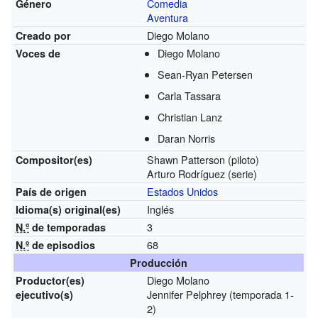
Comedia
Género
Aventura
Diego Molano
Creado por
Diego Molano
Voces de
Sean-Ryan Petersen
Carla Tassara
Christian Lanz
Daran Norris
Shawn Patterson (piloto)
Compositor(es)
Arturo Rodríguez (serie)
Estados Unidos
País de origen
Inglés
Idioma(s)
original(es)
3
N.º
de temporadas
68
N.º
de episodios
Producción
Diego Molano
Productor(es)
Jennifer Pelphrey (temporada 1-
ejecutivo(s)
2)