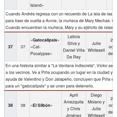
Island»
Cuando Andrés regresa con un recuerdo de La Isla de las Muñ
para traer de vuelta a Annie, la muñeca de Mary Mechas. Ch
Cuando encuentran la muñeca, Mary y su ejército de ratas lo
Leticia
«
Gatocalipsis
»
26 
Silva y
Julie
37
37
«Cat-
octu
Daniel Villa
Whitesell
Pocalypse»
de 2
De Rey
En una historia similar a "La Ventana Indiscreta", Víctor se
a los vecinos. Ve a Piña ocupando un lugar en la ciudad y r
ayuda de Valentino y Don Jalapeño, concluyen que Piña está
para un "gatocalipsis" y se unen para detenerlo.
April
Diego
26 
Amezquita
Molano y
38
38
«
El Silbón
»
octu
y Chris
Julie
de 2
Jiménez
Whitesell