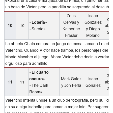
explorar una casa embrujada de El Pintor, un pintor fantasm
un beso de Víctor, pero la pandilla se sorprende al descubrir 
Zeus
Isaac
20 
«
Lotería
»
Cervas y
González
10
10
abri
«Suerte»
Katherine
y Diego
20
Frasier
Molano
La abuela Chata compra un juego de mesa llamado Lotería a
Valentino. Cuando Víctor hace trampa, los personajes del ju
Monte Macabro al juego. Ahora Víctor debe decir la verdad 
orgulloso para admitirlo.
«
El cuarto
27 
oscuro
»
Mark Galez
Isaac
11
11
abri
«The Dark
y Jon Feria
Gonalez
20
Room»
Valentino intenta unirse a un club de fotografía, pero su líder,
en su amiga Isabella para tomar la mejor foto. Por sugerenci