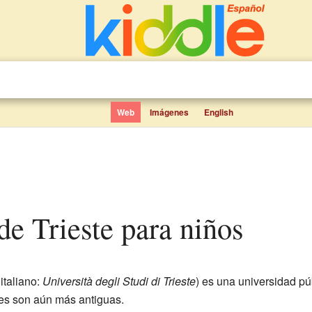
Web
Imágenes
English
 de Trieste para niños
italiano:
Università degli Studi di Trieste
) es una universidad p
es son aún más antiguas.