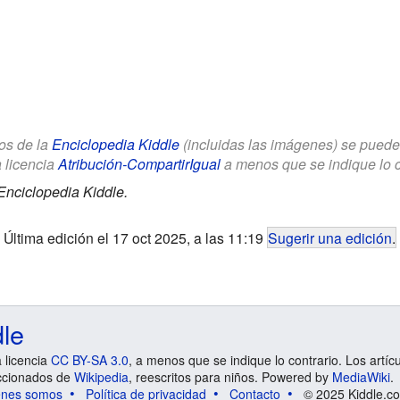
los de la
Enciclopedia Kiddle
(incluidas las imágenes) se puede u
a licencia
Atribución-CompartirIgual
a menos que se indique lo con
Enciclopedia Kiddle.
Última edición el 17 oct 2025, a las 11:19
Sugerir una edición
.
dle
a licencia
CC BY-SA 3.0
, a menos que se indique lo contrario. Los artíc
ccionados de
Wikipedia
, reescritos para niños. Powered by
MediaWiki
.
énes somos
Política de privacidad
Contacto
© 2025 Kiddle.co