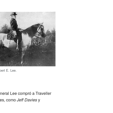
bert E. Lee.
eneral Lee compró a Traveller
bres, como
Jeff Davies
y