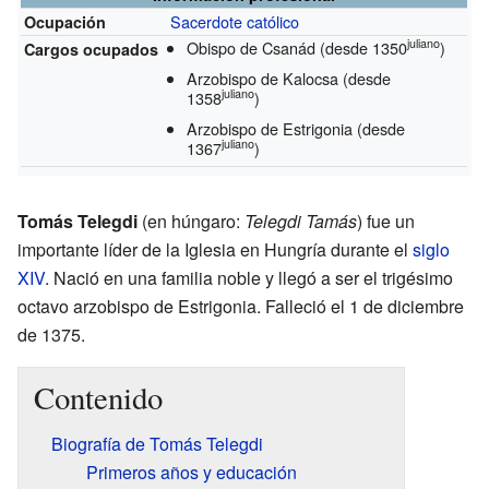
Sacerdote católico
Ocupación
juliano
Obispo de Csanád
(desde 1350
)
Cargos ocupados
Arzobispo de Kalocsa
(desde
juliano
1358
)
Arzobispo de Estrigonia
(desde
juliano
1367
)
Tomás Telegdi
(en húngaro:
Telegdi Tamás
) fue un
importante líder de la Iglesia en Hungría durante el
siglo
XIV
. Nació en una familia noble y llegó a ser el trigésimo
octavo arzobispo de Estrigonia. Falleció el 1 de diciembre
de 1375.
Contenido
Biografía de Tomás Telegdi
Primeros años y educación