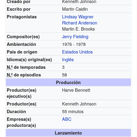
Kenneth Johnson
Creado por
Martin Caidin
Escrito por
Lindsay Wagner
Protagonistas
Richard Anderson
Martin E. Brooks
Jerry Fielding
Compositor(es)
1976 - 1978
Ambientación
Estados Unidos
País de origen
Inglés
Idioma(s)
original(es)
3
N.º
de temporadas
58
N.º
de episodios
Producción
Harve Bennett
Productor(es)
ejecutivo(s)
Kenneth Johnson
Productor(es)
55 minutos
Duración
ABC
Empresa(s)
productora(s)
Lanzamiento