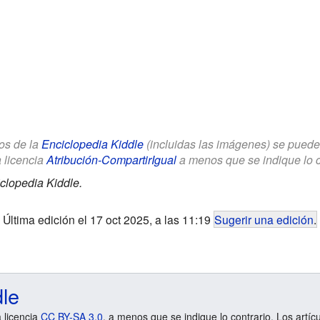
los de la
Enciclopedia Kiddle
(incluidas las imágenes) se puede u
a licencia
Atribución-CompartirIgual
a menos que se indique lo con
clopedia Kiddle.
Última edición el 17 oct 2025, a las 11:19
Sugerir una edición
.
dle
a licencia
CC BY-SA 3.0
, a menos que se indique lo contrario. Los artíc