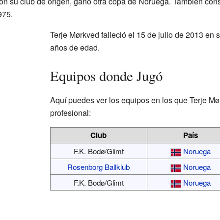
n su club de origen, ganó otra copa de Noruega. También cons
975.
Terje Mørkved falleció el 15 de julio de 2013 en 
años de edad.
Equipos donde Jugó
Aquí puedes ver los equipos en los que Terje Mø
profesional:
Club
País
F.K. Bodø/Glimt
Noruega
Rosenborg Ballklub
Noruega
F.K. Bodø/Glimt
Noruega