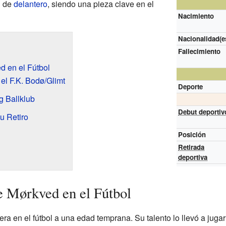
n de
delantero
, siendo una pieza clave en el
Nacimiento
Nacionalidad(e
Fallecimiento
d en el Fútbol
el F.K. Bodø/Glimt
Deporte
g Ballklub
Debut deportiv
u Retiro
Posición
Retirada
deportiva
e Mørkved en el Fútbol
ra en el fútbol a una edad temprana. Su talento lo llevó a juga