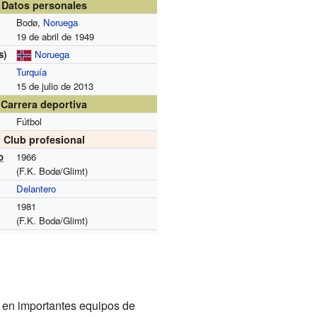
Datos personales
Bodø,
Noruega
19 de abril de 1949
s)
Noruega
Turquía
15 de julio de 2013
Carrera deportiva
Fútbol
Club profesional
o
1966
(F.K. Bodø/Glimt)
Delantero
1981
(F.K. Bodø/Glimt)
r en importantes equipos de