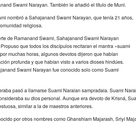
nand Swami Narayan. También le añadió el título de Muni.
mi nombró a Sahajanand Swami Narayan, que tenía 21 años,
comunidad religiosa.
uerte de Ramanand Swami, Sahajanand Swami Narayan
 Propuso que todos los discípulos recitaran el mantra «suami
 por muchas horas, algunos devotos dijeron que habían
ción profunda y que habían visto a varios dioses hindúes.
ajanand Swami Narayan fue conocido solo como Suami
deraba pasó a llamarse Suami Naraian sampradaia. Suami Nara
consideraba su dios personal. Aunque era devoto de Krisná, Su
tuosa, similar a la de maestros anteriores.
ocido por otros nombres como Ghanshiam Majarash, Sriyí Maja