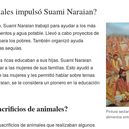
iales impulsó Suami Naraian?
, Suami Naraian trabajó para ayudar a los más
mentos y agua potable. Llevó a cabo proyectos de
s para los pobres. También organizó ayuda
as sequías.
s ricas educaban a sus hijas. Suami Naraian
r a las mujeres de sus familias. Esto ayudó a
e las mujeres y les permitió hablar sobre temas
raian, se le considera un pionero en la educación
crificios de animales?
Pintura secta
alimentos ent
acrificios de animales que realizaban algunos