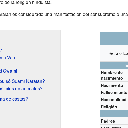
o de la religión hinduista.
raian es considerado una manifestación del ser supremo o una
?
Retrato ic
nth Varni
I
nd Swami
Nombre de
nacimiento
mpulsó Suami Naraian?
Nacimiento
ificios de animales?
Fallecimiento
ema de castas?
Nacionalidad
Religión
Padres