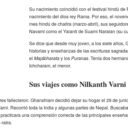
Su nacimiento coincidió con el festival hindú d
nacimiento del dios rey Rama. Por eso, el noveno
mes hindú de chaitra (marzo-abril), sus seguido
Navami como el Yaianti de Suami Naraian (su c
Se dice que desde muy joven, a los siete años
historias y enseñanzas de las escrituras sagrad
el
Majábharata
y los
Puranas
. Tenía dos herman
Ichcharam, el menor.
Sus viajes como Nilkanth Varni
es fallecieron. Ghanshiam decidió dejar su hogar el 29 de junio
arni. Recorrió toda la India y algunas partes de Nepal. Buscab
 practicara una comprensión correcta de las principales enseñ
ratra.