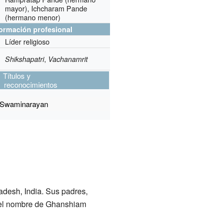
mayor), Ichcharam Pande
(hermano menor)
formación profesional
Líder religioso
,
Shikshapatri
Vachanamrit
Títulos y
reconocimientos
fe Swaminarayan
adesh, India. Sus padres,
n el nombre de Ghanshiam