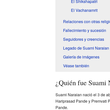
El Shikshapatri
El Vachanamrit
Relaciones con otras religi
Fallecimiento y sucesión
Seguidores y creencias
Legado de Suami Naraian
Galería de imágenes
Véase también
¿Quién fue Suami 
Suami Naraian nació el 3 de ab
Hariprasad Pande y Premvati Pa
Pande.