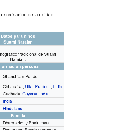
 encarnación de la deidad
Datos para niños
Suami Naraian
onográfico tradicional de Suami
Naraian.
nformación personal
Ghanshiam Pande
Chhapaiya,
Uttar Pradesh
,
India
Gadhada,
Guyarat
,
India
India
Hinduismo
Familia
Dharmadev y Bhaktimata
Rampratap Pande (hermano