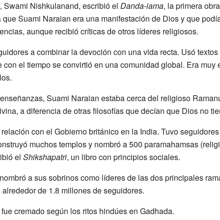
, Swami Nishkulanand, escribió el
Danda-iama
, la primera obra
ba que Suami Naraian era una manifestación de Dios y que podí
cias, aunque recibió críticas de otros líderes religiosos.
idores a combinar la devoción con una vida recta. Usó textos 
 con el tiempo se convirtió en una comunidad global. Era muy e
los.
 enseñanzas, Suami Naraian estaba cerca del religioso Ramanuy
vina, a diferencia de otras filosofías que decían que Dios no ti
elación con el Gobierno británico en la India. Tuvo seguidores
onstruyó muchos templos y nombró a 500 paramahamsas (religi
ibió el
Shikshapatri
, un libro con principios sociales.
nombró a sus sobrinos como líderes de las dos principales ram
alrededor de 1.8 millones de seguidores.
 y fue cremado según los ritos hindúes en Gadhada.