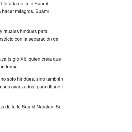
 literaria de la fe Suami
a hacer milagros. Suami
y rituales hindúes para
stricto con la separación de
a (siglo XI), quien creía que
ene forma.
 no solo hindúes, sino también
osos avanzados) para difundir
as de la fe Suami Naraian. Se