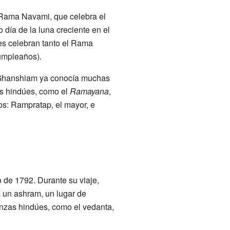
e Rama Navami, que celebra el
 día de la luna creciente en el
res celebran tanto el Rama
umpleaños).
, Ghanshiam ya conocía muchas
as hindúes, como el
Ramayana
,
os: Rampratap, el mayor, e
 de 1792. Durante su viaje,
a un ashram, un lugar de
anzas hindúes, como el vedanta,