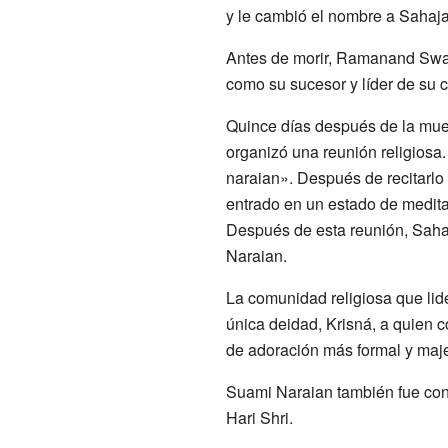
y le cambió el nombre a Sahaja
Antes de morir, Ramanand Swa
como su sucesor y líder de su 
Quince días después de la m
organizó una reunión religiosa.
naraian». Después de recitarlo
entrado en un estado de medita
Después de esta reunión, Sah
Naraian.
La comunidad religiosa que li
única deidad, Krisná, a quien 
de adoración más formal y majes
Suami Naraian también fue con
Hari Shri.