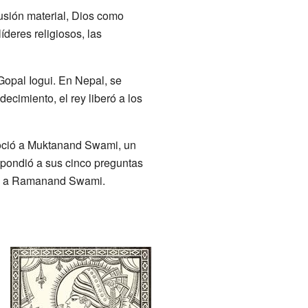
lusión material, Dios como
deres religiosos, las
opal Iogui. En Nepal, se
cimiento, el rey liberó a los
onoció a Muktanand Swami, un
ondió a sus cinco preguntas
ció a Ramanand Swami.