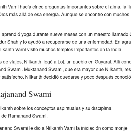
anth Varni hacía cinco preguntas importantes sobre el alma, la i
ios más allá de esa energía. Aunque se encontró con muchos lí
ni aprendió yoga durante nueve meses con un maestro llamado G
ur Shah y lo ayudó a recuperarse de una enfermedad. En agrade
lkanth Varni visitó muchos templos importantes en la India.
 de viajes, Nilkanth llegó a Loj, un pueblo en Guyarat. Allí c
nd Swami. Muktanand Swami, que era mayor que Nilkanth, resp
 satisfecho. Nilkanth decidió quedarse y poco después cono
ahajanand Swami
kanth sobre los conceptos espirituales y su disciplina
es de Ramanand Swami.
nand Swami le dio a Nilkanth Varni la iniciación como monje