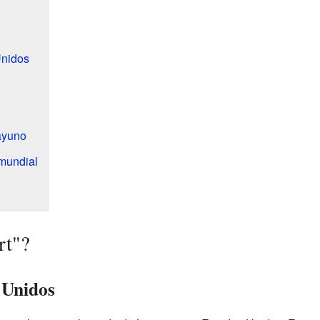
Unidos
ayuno
mundial
rt"?
 Unidos