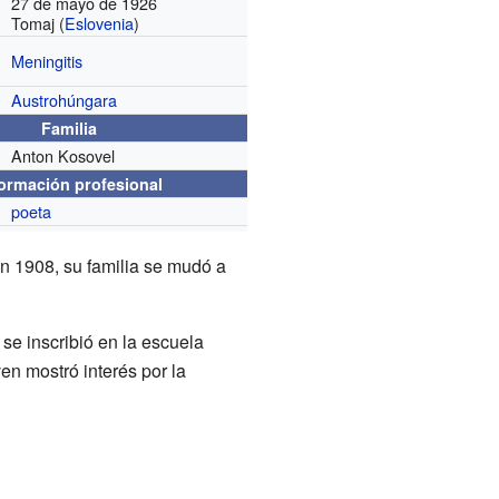
27 de mayo de 1926
Tomaj (
Eslovenia
)
Meningitis
Austrohúngara
Familia
Anton Kosovel
formación profesional
poeta
n 1908, su familia se mudó a
se inscribió en la escuela
n mostró interés por la