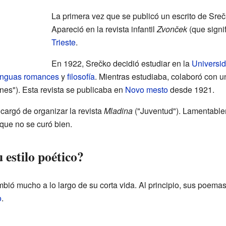
La primera vez que se publicó un escrito de Sre
Apareció en la revista infantil
Zvonček
(que signi
Trieste
.
En 1922, Srečko decidió estudiar en la
Universid
enguas romances
y
filosofía
. Mientras estudiaba, colaboró con u
snes"). Esta revista se publicaba en
Novo mesto
desde 1921.
argó de organizar la revista
Mladina
("Juventud"). Lamentable
que no se curó bien.
estilo poético?
bió mucho a lo largo de su corta vida. Al principio, sus poemas
o
.