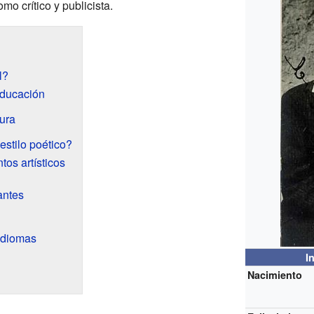
mo crítico y publicista.
l?
educación
tura
stilo poético?
os artísticos
antes
idiomas
I
Nacimiento