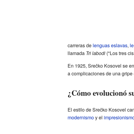
carreras de
lenguas eslavas
,
l
llamada
Tri labodi
("Los tres ci
En 1925, Srečko Kosovel se enc
a complicaciones de una gripe 
¿Cómo evolucionó su 
El estilo de Srečko Kosovel cam
modernismo
y el
impresionism