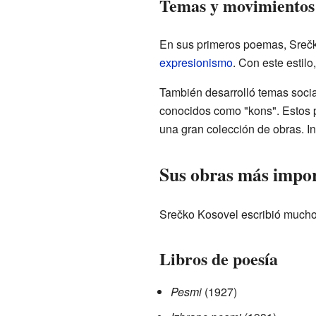
Temas y movimientos 
En sus primeros poemas, Srečko 
expresionismo
. Con este estil
También desarrolló temas socia
conocidos como "kons". Estos p
una gran colección de obras. In
Sus obras más impo
Srečko Kosovel escribió muchos
Libros de poesía
Pesmi
(1927)