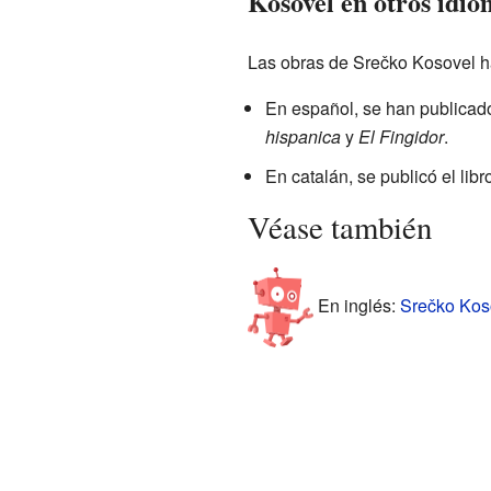
Kosovel en otros idio
Las obras de Srečko Kosovel han
En español, se han publicad
hispanica
y
El Fingidor
.
En catalán, se publicó el libr
Véase también
En inglés:
Srečko Koso