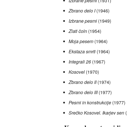
Izbrane pesmi
(1931)
Zbrano delo I
(1946)
Izbrane pesmi
(1949)
Zlati čoln
(1954)
Moja pesem
(1964)
Ekstaza smrti
(1964)
Integrali 26
(1967)
Kosovel
(1970)
Zbrano delo II
(1974)
Zbrano delo III
(1977)
Pesmi in konstrukcije
(1977)
Srečko Kosovel. Ikarjev sen
(