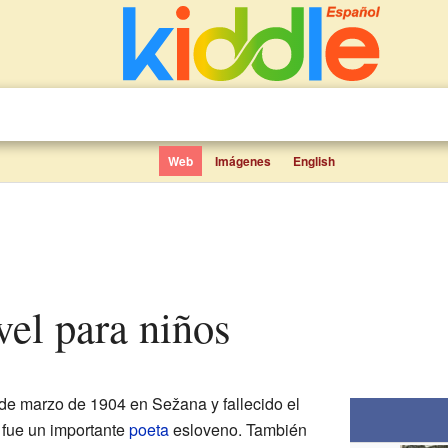
Web
Imágenes
English
vel para niños
de marzo de 1904 en Sežana y fallecido el
fue un importante
poeta
esloveno. También