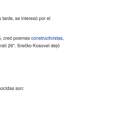
tarde, se interesó por el
25, creó poemas
constructivistas
,
rali 26". Srečko Kosovel dejó
nocidas son: