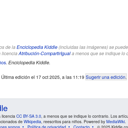
los de la
Enciclopedia Kiddle
(incluidas las imágenes) se puede u
a licencia
Atribución-CompartirIgual
a menos que se indique lo con
ños
.
Enciclopedia Kiddle.
Última edición el 17 oct 2025, a las 11:19
Sugerir una edición
.
dle
a licencia
CC BY-SA 3.0
, a menos que se indique lo contrario. Los artíc
ccionados de
Wikipedia
, reescritos para niños. Powered by
MediaWiki
.
énes somos
Política de privacidad
Contacto
© 2025 Kiddle.co