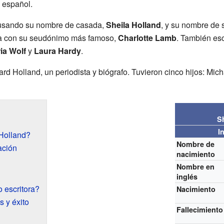
l español.
os usando su nombre de casada,
Sheila Holland
, y su nombre de 
a con su seudónimo más famoso,
Charlotte Lamb
. También esc
ia Wolf
y
Laura Hardy
.
d Holland, un periodista y biógrafo. Tuvieron cinco hijos: Mich
S
I
Holland?
Nombre de
ación
nacimiento
Nombre en
inglés
 escritora?
Nacimiento
 y éxito
Fallecimiento