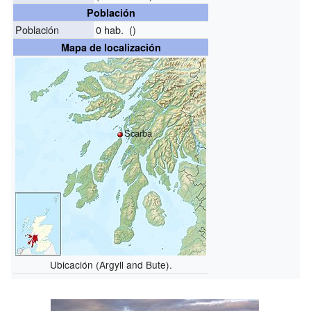
Población
Población
0 hab. ()
Mapa de localización
Scarba
Ubicación (Argyll and Bute).