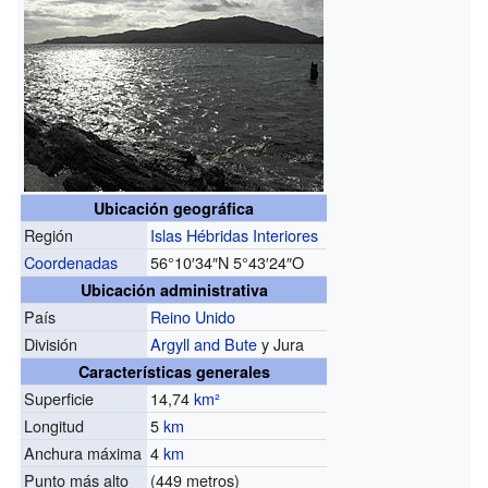
Ubicación geográfica
Región
Islas Hébridas Interiores
Coordenadas
56°10′34″N
5°43′24″O
Ubicación administrativa
País
Reino Unido
División
Argyll and Bute
y Jura
Características generales
Superficie
14,74
km²
Longitud
5
km
Anchura máxima
4
km
Punto más alto
(449 metros)