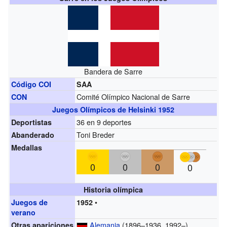
Bandera de Sarre
Código COI
SAA
Comité Olímpico Nacional de Sarre
CON
Juegos Olímpicos de Helsinki 1952
36 en 9 deportes
Deportistas
Toni Breder
Abanderado
Medallas
0
0
0
0
Historia olímpica
•
Juegos de
1952
verano
Alemania
(1896–1936, 1992–)
Otras apariciones