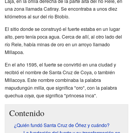
Laja, en la orilla derecha de la parte alta del río Rele, en
una zona llamada Catiray. Se encontraba a unos diez
kilómetros al sur del río Biobío.
El sitio donde se construyó el fuerte estaba en un lugar
alto, pero tenía poca agua. Cerca de allí, al otro lado del
río Rele, había minas de oro en un arroyo llamado
Millapoa.
En el año 1595, el fuerte se convirtió en una ciudad y
recibió el nombre de Santa Cruz de Coya, o también
Millacoya. Este nombre combinaba la palabra
mapudungún
milla
, que significa "oro", con la palabra
quechua
coya
, que significa "princesa inca".
Contenido
¿Quién fundó Santa Cruz de Óñez y cuándo?
La fundación del fuerte y su transformación en