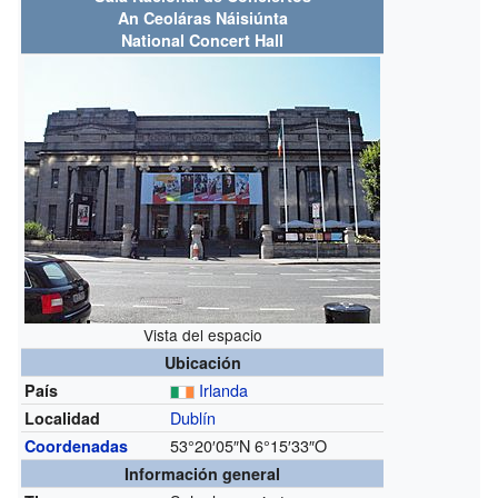
An Ceoláras Náisiúnta
National Concert Hall
Vista del espacio
Ubicación
Irlanda
País
Dublín
Localidad
53°20′05″N
6°15′33″O
Coordenadas
Información general