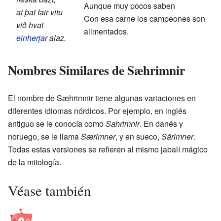
Aunque muy pocos saben
at þat fair vitu
Con esa carne los campeones son
við hvat
alimentados.
einherjar
alaz.
Nombres Similares de Sæhrimnir
El nombre de Sæhrimnir tiene algunas variaciones en
diferentes idiomas nórdicos. Por ejemplo, en inglés
antiguo se le conocía como
Sahrimnir
. En danés y
noruego, se le llama
Særimner
, y en sueco,
Särimner
.
Todas estas versiones se refieren al mismo jabalí mágico
de la mitología.
Véase también