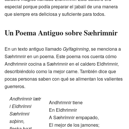
especial porque podía preparar el jabalí de una manera
que siempre era deliciosa y suficiente para todos.
Un Poema Antiguo sobre Sæhrimnir
En un texto antiguo llamado
Gylfaginning
, se menciona a
Sæhrimnir en un poema. Este poema nos cuenta cómo
Andhrimnir cocina a Sæhrimnir en el caldero Eldhrimnir,
describiéndolo como la mejor carne. También dice que
pocas personas saben con qué se alimentan los valientes
guerreros.
Andhrímnir lætr
Andhrimnir tiene
i Eldhrímni
En Eldhrimnir
Sæhrímni
A Sæhrímnir empapado,
soþinn,
El mejor de los jamones;
fleska bazt,