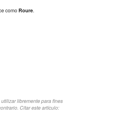
oce como
Roure
.
tilizar libremente para fines
trario. Citar este artículo: