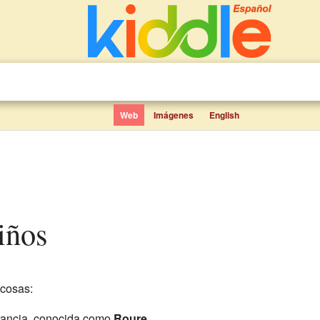
Web
Imágenes
English
niños
 cosas:
rancia, conocida como
Roure
.