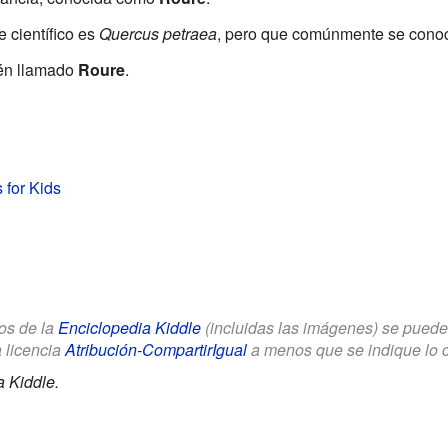
 científico es
Quercus petraea
, pero que comúnmente se con
ién llamado
Roure
.
 for Kids
los de la
Enciclopedia Kiddle
(incluidas las imágenes) se puede u
a licencia
Atribución-CompartirIgual
a menos que se indique lo con
 Kiddle.