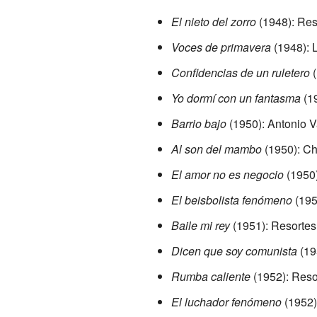
El nieto del zorro
(1948): Res
Voces de primavera
(1948): L
Confidencias de un ruletero
(
Yo dormí con un fantasma
(19
Barrio bajo
(1950): Antonio 
Al son del mambo
(1950): C
El amor no es negocio
(1950)
El beisbolista fenómeno
(195
Baile mi rey
(1951): Resortes
Dicen que soy comunista
(19
Rumba caliente
(1952): Reso
El luchador fenómeno
(1952)