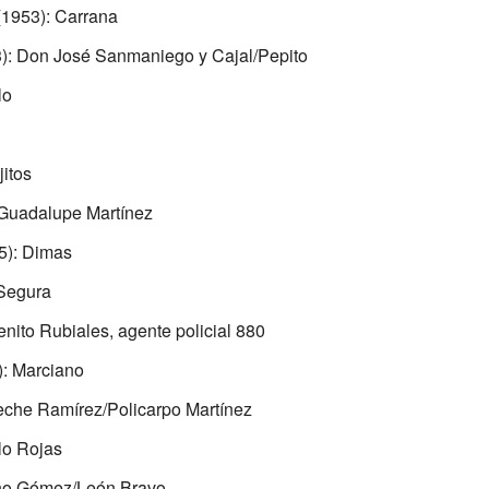
1953): Carrana
): Don José Sanmaniego y Cajal/Pepito
lo
jitos
Guadalupe Martínez
5): Dimas
Segura
nito Rubiales, agente policial 880
: Marciano
eche Ramírez/Policarpo Martínez
lo Rojas
ho Gómez/León Bravo