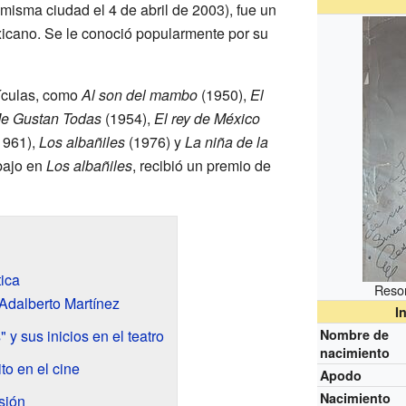
 misma ciudad el 4 de abril de 2003), fue un
icano. Se le conoció popularmente por su
lículas, como
Al son del mambo
(1950),
El
e Gustan Todas
(1954),
El rey de México
1961),
Los albañiles
(1976) y
La niña de la
bajo en
Los albañiles
, recibió un premio de
tica
Resor
Adalberto Martínez
I
 y sus inicios en el teatro
Nombre de
nacimiento
to en el cine
Apodo
Nacimiento
sión