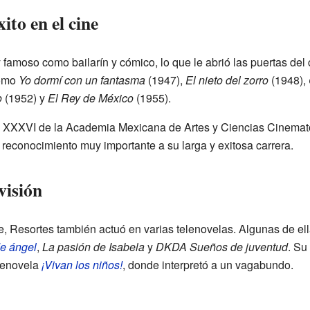
ito en el cine
 famoso como bailarín y cómico, lo que le abrió las puertas del
como
Yo dormí con un fantasma
(1947),
El nieto del zorro
(1948),
o
(1952) y
El Rey de México
(1955).
 XXXVI de la Academia Mexicana de Artes y Ciencias Cinemato
 reconocimiento muy importante a su larga y exitosa carrera.
visión
e, Resortes también actuó en varias telenovelas. Algunas de el
de ángel
,
La pasión de Isabela
y
DKDA Sueños de juventud
. Su
elenovela
¡Vivan los niños!
, donde interpretó a un vagabundo.