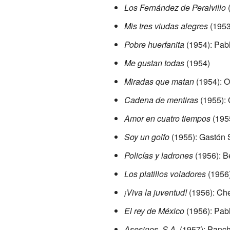
Los Fernández de Peralvillo
(
Mis tres viudas alegres
(1953
Pobre huerfanita
(1954): Pab
Me gustan todas
(1954)
Miradas que matan
(1954): O
Cadena de mentiras
(1955): 
Amor en cuatro tiempos
(195
Soy un golfo
(1955): Gastón 
Policías y ladrones
(1956): Be
Los platillos voladores
(1956)
¡Viva la juventud!
(1956): Ch
El rey de México
(1956): Pab
Asesinos, S.A.
(1957): Panc