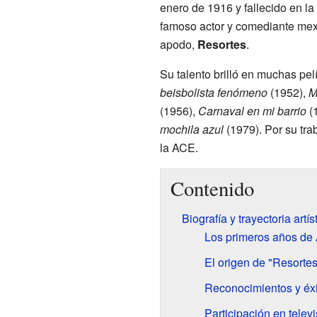
enero de 1916 y fallecido en la
famoso actor y comediante mex
apodo,
Resortes
.
Su talento brilló en muchas pe
beisbolista fenómeno
(1952),
M
(1956),
Carnaval en mi barrio
(
mochila azul
(1979). Por su tra
la ACE.
Contenido
Biografía y trayectoria artís
Los primeros años de 
El origen de "Resortes"
Reconocimientos y éxi
Participación en televi