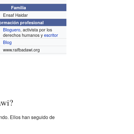
Familia
Ensaf Haidar
formación profesional
Bloguero
, activista por los
derechos humanos y
escritor
Blog
www.raifbadawi.org
awi?
ndo. Ellos han seguido de