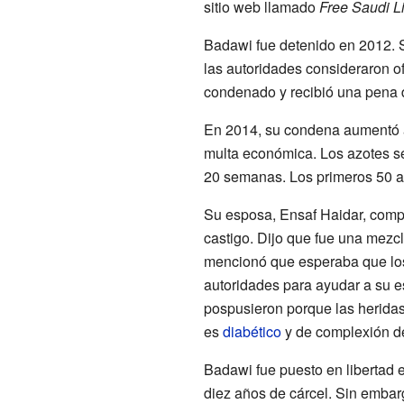
sitio web llamado
Free Saudi L
Badawi fue detenido en 2012. 
las autoridades consideraron of
condenado y recibió una pena d
En 2014, su condena aumentó a
multa económica. Los azotes se
20 semanas. Los primeros 50 az
Su esposa, Ensaf Haidar, compa
castigo. Dijo que fue una mezcla
mencionó que esperaba que los
autoridades para ayudar a su e
pospusieron porque las heridas
es
diabético
y de complexión d
Badawi fue puesto en libertad 
diez años de cárcel. Sin embar