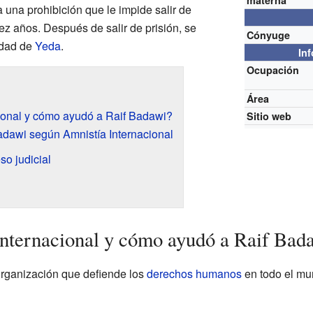
materna
a una prohibición que le impide salir de
ez años. Después de salir de prisión, se
Cónyuge
udad de
Yeda
.
In
Ocupación
Área
ional y cómo ayudó a Raif Badawi?
Sitio web
dawi según Amnistía Internacional
so judicial
nternacional y cómo ayudó a Raif Bad
rganización que defiende los
derechos humanos
en todo el mu