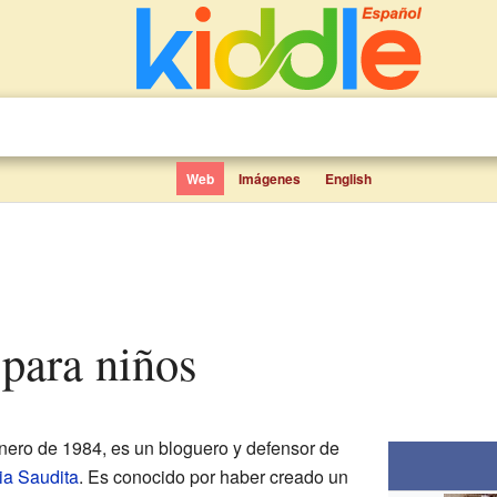
Web
Imágenes
English
 para niños
enero de 1984, es un bloguero y defensor de
ia Saudita
. Es conocido por haber creado un