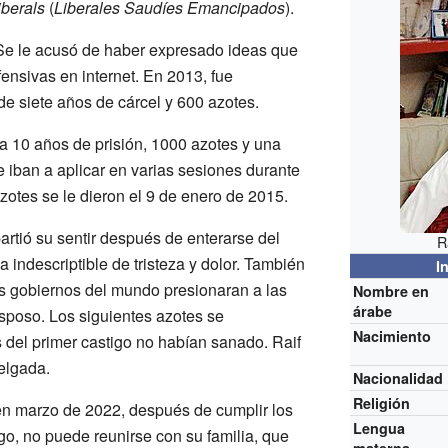
iberals
(
Liberales Saudíes Emancipados
).
Se le acusó de haber expresado ideas que
ensivas en internet. En 2013, fue
e siete años de cárcel y 600 azotes.
 10 años de prisión, 1000 azotes y una
 iban a aplicar en varias sesiones durante
otes se le dieron el 9 de enero de 2015.
rtió su sentir después de enterarse del
R
 indescriptible de tristeza y dolor. También
I
 gobiernos del mundo presionaran a las
Nombre en
árabe
sposo. Los siguientes azotes se
Nacimiento
 del primer castigo no habían sanado. Raif
elgada.
Nacionalidad
Religión
en marzo de 2022, después de cumplir los
Lengua
go, no puede reunirse con su familia, que