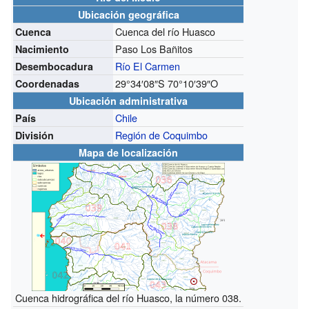
Ubicación geográfica
Cuenca del río Huasco
Cuenca
Paso Los Bañitos
Nacimiento
Río El Carmen
Desembocadura
29°34′08″S
70°10′39″O
Coordenadas
Ubicación administrativa
Chile
País
Región de Coquimbo
División
Mapa de localización
Cuenca hidrográfica del río Huasco, la número 038.