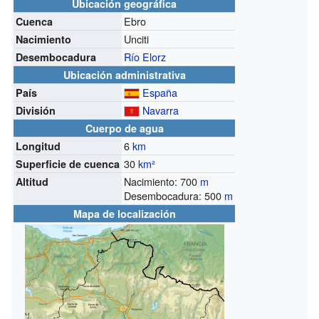
Ubicación geográfica
Ebro
Cuenca
Unciti
Nacimiento
Río Elorz
Desembocadura
Ubicación administrativa
España
País
Navarra
División
Cuerpo de agua
6
km
Longitud
30
km²
Superficie de cuenca
Nacimiento: 700
m
Altitud
Desembocadura: 500
m
Mapa de localización