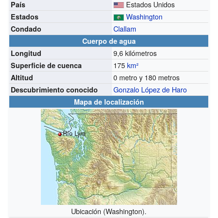
Estados Unidos
País
Washington
Estados
Clallam
Condado
Cuerpo de agua
9,6 kilómetros
Longitud
175
km²
Superficie de cuenca
0 metro y 180 metros
Altitud
Gonzalo López de Haro
Descubrimiento conocido
Mapa de localización
Río Lyre
Ubicación (Washington).