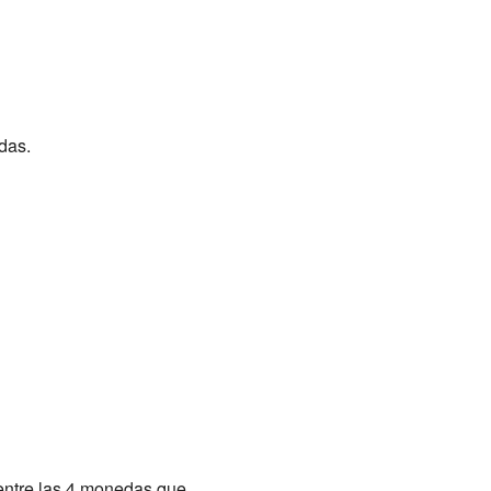
das.
á entre las 4 monedas que