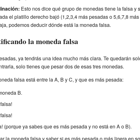
linación:
Esto nos dice qué grupo de monedas tiene la falsa y s
ada el platillo derecho bajó (1,2,3,4 más pesadas o 5,6,7,8 más
 baja, podemos deducir dónde está la moneda falsa.
ificando la moneda falsa
esadas, ya tendrás una idea mucho más clara. Te quedarán so
ontrarla, solo tienes que pesar dos de esas tres monedas.
oneda falsa está entre la A, B y C, y que es más pesada:
 moneda B.
falsa!
falsa!
lsa! (porque ya sabes que es más pesada y no está en A o B).
car la moneda falsa y saber si es más pesada o más ligera en so