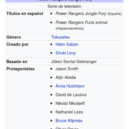
Serie de televisión
Títulos en español
Power Rangers Jungle Fury
(España)
Power Rangers Furia animal
(Hispanoamérica)
Tokusatsu
Género
Haim Saban
Creado por
Shuki Levy
Jūken Sentai Gekiranger
Basado en
Jason Smith
Protagonistas
Aljin Abella
Anna Hutchison
David de Lautour
Nikolai Nikolaeff
Nathaniel Lees
Bruce Allpress
Oliver Driver