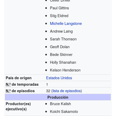
Paul Gittins
Stig Eldred
Michelle Langstone
Andrew Laing
Sarah Thomson
Geoff Dolan
Bede Skinner
Holly Shanahan
Kelson Henderson
Estados Unidos
País de origen
1
N.º
de temporadas
32
(
lista de episodios
)
N.º
de episodios
Producción
Bruce Kalish
Productor(es)
ejecutivo(s)
Koichi Sakamoto