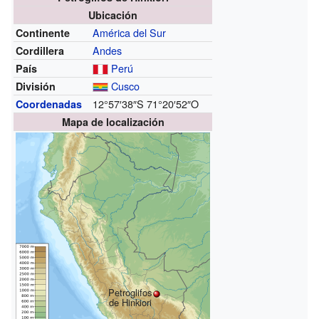
Ubicación
América del Sur
Continente
Andes
Cordillera
Perú
País
Cusco
División
12°57′38″S
71°20′52″O
Coordenadas
Mapa de localización
Petroglifos
de Hinkiori