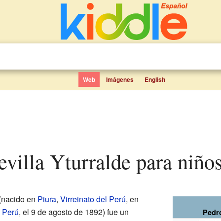
Web
Imágenes
English
Sevilla Yturralde para niño
(nacido en
Piura
,
Virreinato del Perú
, en
,
Perú
, el 9 de agosto de 1892) fue un
Pedro