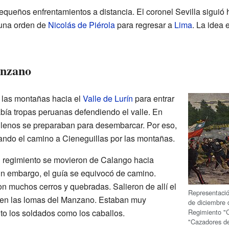
queños enfrentamientos a distancia. El coronel Sevilla siguió 
 una orden de
Nicolás de Piérola
para regresar a
Lima
. La idea 
anzano
or las montañas hacia el
Valle de Lurín
para entrar
bía tropas peruanas defendiendo el valle. En
hilenos se preparaban para desembarcar. Por eso,
ando el camino a Cieneguillas por las montañas.
su regimiento se movieron de Calango hacia
n embargo, el guía se equivocó de camino.
con muchos cerros y quebradas. Salieron de allí el
Representaci
, en las lomas del Manzano. Estaban muy
de diciembre 
Regimiento "C
o los soldados como los caballos.
"Cazadores de