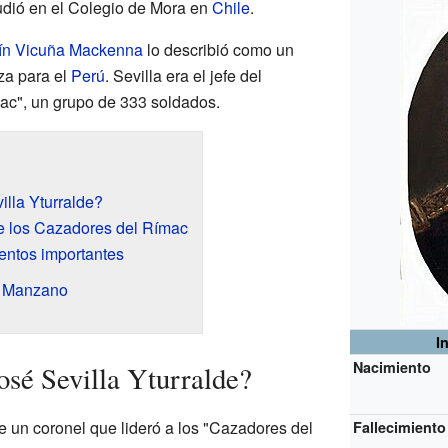
tudió en el Colegio de Mora en
Chile
.
ín Vicuña Mackenna
lo describió como un
za para el
Perú
. Sevilla era el jefe del
ac", un grupo de 333 soldados.
lla Yturralde?
e los Cazadores del Rímac
entos importantes
l Manzano
I
Nacimiento
osé Sevilla Yturralde?
e un coronel que lideró a los "Cazadores del
Fallecimiento