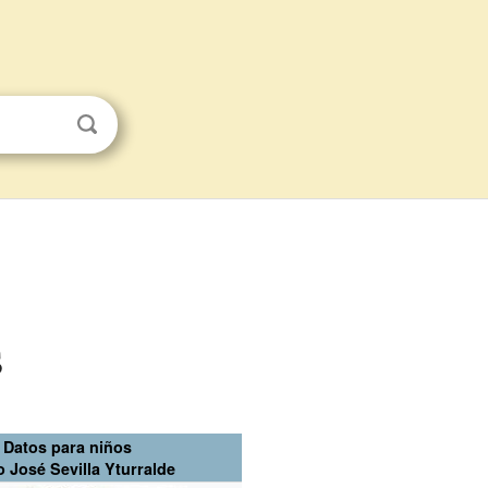
s
Datos para niños
 José Sevilla Yturralde