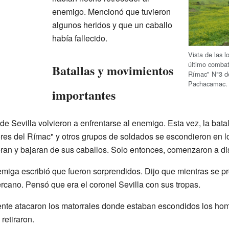
enemigo. Mencionó que tuvieron
algunos heridos y que un caballo
había fallecido.
Vista de las 
último combat
Batallas y movimientos
Rímac" N°3 de
Pachacamac.
importantes
 de Sevilla volvieron a enfrentarse al enemigo. Esta vez, la bata
es del Rímac" y otros grupos de soldados se escondieron en l
eran y bajaran de sus caballos. Solo entonces, comenzaron a di
miga escribió que fueron sorprendidos. Dijo que mientras se p
cano. Pensó que era el coronel Sevilla con sus tropas.
te atacaron los matorrales donde estaban escondidos los hombr
retiraron.