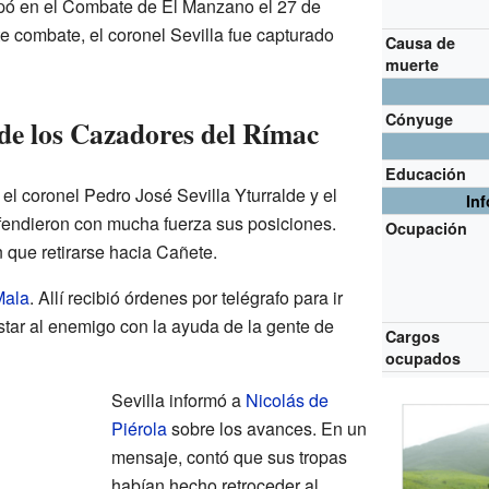
ipó en el Combate de El Manzano el 27 de
e combate, el coronel Sevilla fue capturado
Causa de
muerte
Cónyuge
 de los Cazadores del Rímac
Educación
l coronel Pedro José Sevilla Yturralde y el
In
fendieron con mucha fuerza sus posiciones.
Ocupación
 que retirarse hacia Cañete.
Mala
. Allí recibió órdenes por telégrafo para ir
tar al enemigo con la ayuda de la gente de
Cargos
ocupados
Sevilla informó a
Nicolás de
Piérola
sobre los avances. En un
mensaje, contó que sus tropas
habían hecho retroceder al