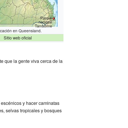
Parque
nacional
Tamborine
cación en Queensland.
Sitio web oficial
e que la gente viva cerca de la
s escénicos y hacer caminatas
s, selvas tropicales y bosques