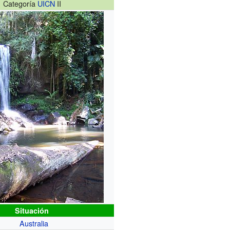
Categoría
UICN
II
Situación
Australia