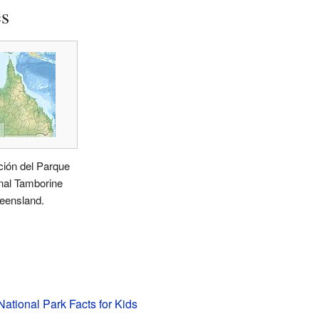
es
ción del Parque
nal Tamborine
eensland.
ational Park Facts for Kids