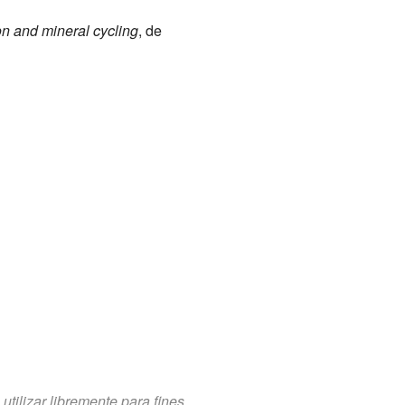
ion and mineral cycling
, de
tilizar libremente para fines