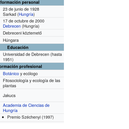
nformación personal
23 de junio de 1928
Sarkad (
Hungría
)
17 de octubre de 2000
Debrecen
(Hungría)
Debreceni köztemető
Húngara
Educación
Universidad de Debrecen
(hasta
1951)
formación profesional
Botánico
y ecólogo
Fitosociología y ecología de las
plantas
Jakucs
Academia de Ciencias de
Hungría
Premio Széchenyi
(1997)