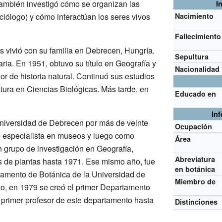
 también investigó cómo se organizan las
I
ciólogo) y cómo interactúan los seres vivos
Nacimiento
Fallecimiento
s vivió con su familia en Debrecen, Hungría.
Sepultura
aria. En 1951, obtuvo su título en Geografía y
Nacionalidad
r de historia natural. Continuó sus estudios
tura en Ciencias Biológicas. Más tarde, en
Educado en
In
Universidad de Debrecen por más de veinte
Ocupación
mo especialista en museos y luego como
Área
un grupo de investigación en Geografía,
Abreviatura
 de plantas hasta 1971. Ese mismo año, fue
en botánica
tamento de Botánica de la Universidad de
Miembro de
o, en 1979 se creó el primer Departamento
l primer profesor de este departamento hasta
Distinciones