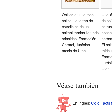
Oolitos en una roca
Una l
caliza. La forma de
de ool
estrella es de un
estruc
animal marino llamado
concé
crinoideo. Formación
carbon
Carmel, Jurásico
El ool
medio de Utah.
mide 
Forma
Jurás
Utah.
Véase también
En inglés:
Ooid Facts 