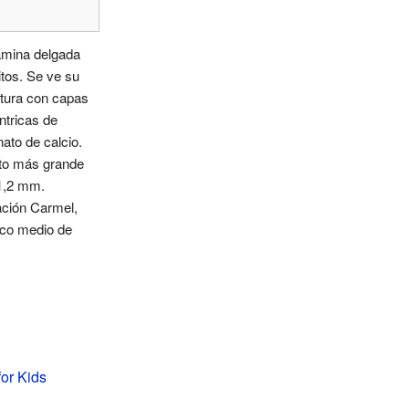
ámina delgada
itos. Se ve su
tura con capas
ntricas de
ato de calcio.
ito más grande
1,2 mm.
ción Carmel,
ico medio de
for Kids