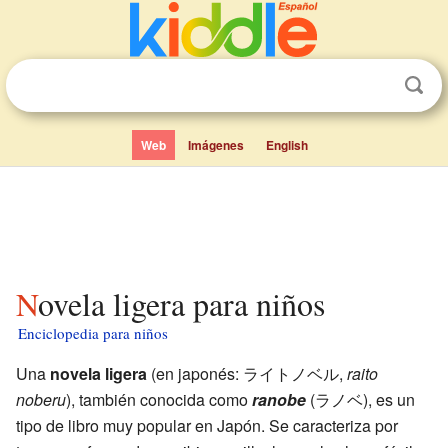
Web
Imágenes
English
Novela ligera para niños
Enciclopedia para niños
Una
novela ligera
(en japonés: ライトノベル,
raito
noberu
), también conocida como
ranobe
(ラノベ), es un
tipo de libro muy popular en Japón. Se caracteriza por