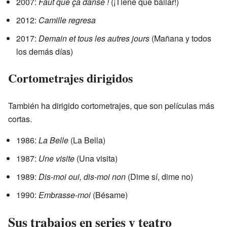
2007:
Faut que ça danse !
(¡Tiene que bailar!)
2012:
Camille regresa
2017:
Demain et tous les autres jours
(Mañana y todos
los demás días)
Cortometrajes dirigidos
También ha dirigido cortometrajes, que son películas más
cortas.
1986:
La Belle
(La Bella)
1987:
Une visite
(Una visita)
1989:
Dis-moi oui, dis-moi non
(Dime sí, dime no)
1990:
Embrasse-moi
(Bésame)
Sus trabajos en series y teatro