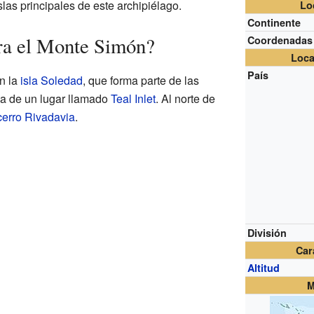
islas principales de este archipiélago.
Lo
Continente
ra el Monte Simón?
Coordenadas
Loca
País
n la
isla Soledad
, que forma parte de las
rca de un lugar llamado
Teal Inlet
. Al norte de
cerro Rivadavia
.
División
Car
Altitud
M