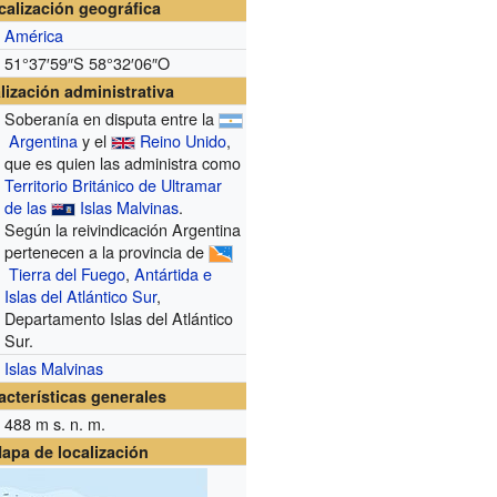
calización geográfica
América
51°37′59″S
58°32′06″O
lización administrativa
Soberanía en disputa entre la
Argentina
y el
Reino Unido
,
que es quien las administra como
Territorio Británico de Ultramar
de las
Islas Malvinas
.
Según la reivindicación Argentina
pertenecen a la provincia de
Tierra del Fuego
,
Antártida e
Islas del Atlántico Sur
,
Departamento Islas del Atlántico
Sur.
Islas Malvinas
acterísticas generales
488
m s. n. m.
apa de localización