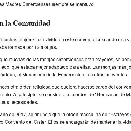
 las Madres Cistercienses siempre se mantuvo.
en la Comunidad
s, muchas mujeres han vivido en este convento, buscando una vi
taba formada por 12 monjas.
que muchas de las monjas cistercienses eran mayores, se decid
ledo, que estaba mejor adaptado para ellas. Las monjas más j
órdoba, el Monasterio de la Encarnación, o a otros conventos.
ces otra orden religiosa que pudiera hacerse cargo del convento
iento. Al principio, se consideró a la orden de "Hermanas de Mar
a sus necesidades.
erano de 2017, se anunció que la orden masculina de "Esclavos 
ico Convento del Císter. Ellos se encargarán de mantener la vida 