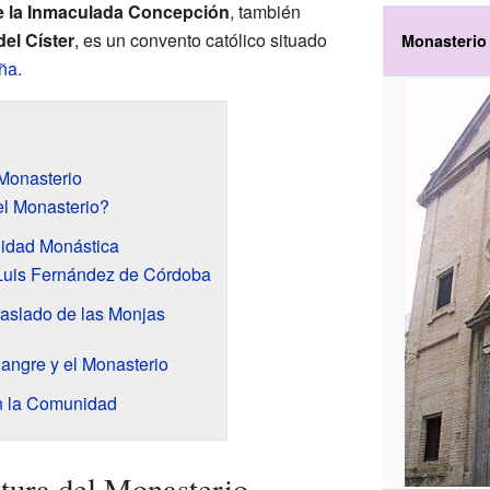
e la Inmaculada Concepción
, también
el Císter
, es un convento católico situado
Monasterio 
ña
.
 Monasterio
el Monasterio?
idad Monástica
Luis Fernández de Córdoba
raslado de las Monjas
angre y el Monasterio
n la Comunidad
ctura del Monasterio