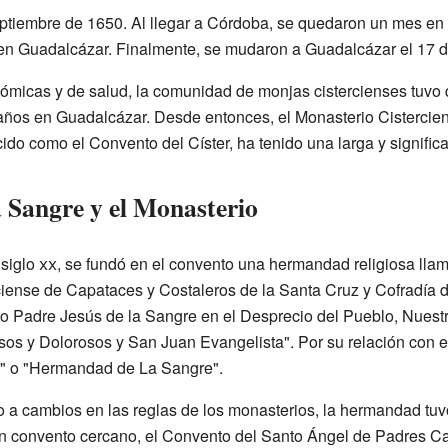
ptiembre de 1650. Al llegar a Córdoba, se quedaron un mes en
 en Guadalcázar. Finalmente, se mudaron a Guadalcázar el 17 d
micas y de salud, la comunidad de monjas cistercienses tuvo q
años en Guadalcázar. Desde entonces, el Monasterio Cistercie
 como el Convento del Císter, ha tenido una larga y significativ
 Sangre y el Monasterio
 siglo
xx
, se fundó en el convento una hermandad religiosa ll
ciense de Capataces y Costaleros de la Santa Cruz y Cofradía
ro Padre Jesús de la Sangre en el Desprecio del Pueblo, Nuest
os y Dolorosos y San Juan Evangelista". Por su relación con e
r" o "Hermandad de La Sangre".
o a cambios en las reglas de los monasterios, la hermandad tuv
un convento cercano, el Convento del Santo Ángel de Padres C