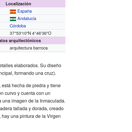
Localización
España
Andalucía
Córdoba
37°53′10″N
4°46′36″O
atos arquitectónicos
arquitectura barroca
detalles elaborados. Su diseño
incipal, formando una cruz).
, está hecha de piedra y tiene
tón curvo y cuenta con un
a una imagen de la Inmaculada.
madera tallada y dorada, creado
r, hay una pintura de la Virgen