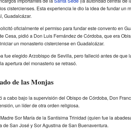
ncargos importantes de la
Santa Sede
(la autoridad central de l
rios cistercienses. Esta experiencia le dio la idea de fundar un
l, Guadalcázar.
solicitó oficialmente el permiso para fundar este convento en G
de Cesa, pidió a Don Luis Fernández de Córdoba, que era Obi
iniciar un monasterio cisterciense en Guadalcázar.
fue elegido Arzobispo de Sevilla, pero falleció antes de que l
 la apertura del monasterio se retrasó.
ado de las Monjas
vó a cabo bajo la supervisión del Obispo de Córdoba, Don Franc
sión, un líder de otra orden religiosa.
Madre Sor María de la Santísima Trinidad (quien fue la abadesa
ra de San José y Sor Agustina de San Buenaventura.