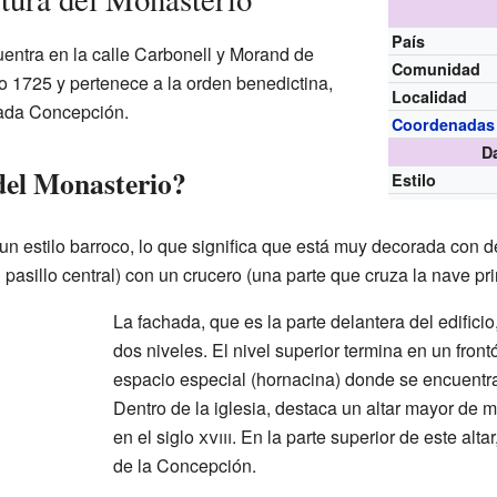
País
uentra en la calle Carbonell y Morand de
Comunidad
 1725 y pertenece a la orden benedictina,
Localidad
lada Concepción.
Coordenadas
D
 del Monasterio?
Estilo
 un estilo barroco, lo que significa que está muy decorada con 
 pasillo central) con un crucero (una parte que cruza la nave pr
La fachada, que es la parte delantera del edificio
dos niveles. El nivel superior termina en un fron
espacio especial (hornacina) donde se encuentr
Dentro de la iglesia, destaca un altar mayor de 
en el siglo
xviii
. En la parte superior de este alta
de la Concepción.