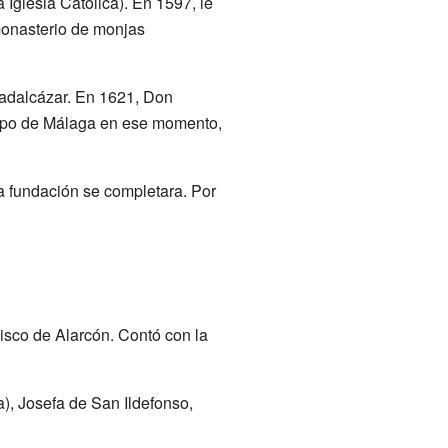
a Iglesia Católica). En 1597, le
 monasterio de monjas
uadalcázar. En 1621, Don
spo de Málaga en ese momento,
a fundación se completara. Por
isco de Alarcón. Contó con la
), Josefa de San Ildefonso,