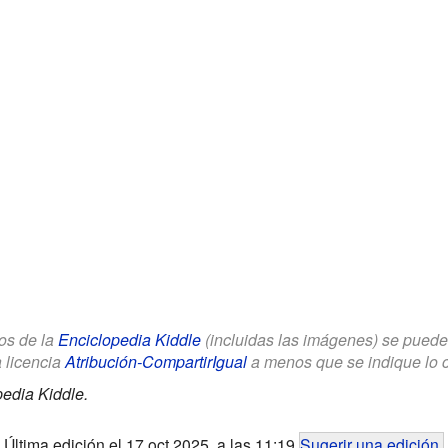
los de la
Enciclopedia Kiddle
(incluidas las imágenes) se puede u
a licencia
Atribución-CompartirIgual
a menos que se indique lo con
edia Kiddle.
Última edición el 17 oct 2025, a las 11:19
Sugerir una edición
.