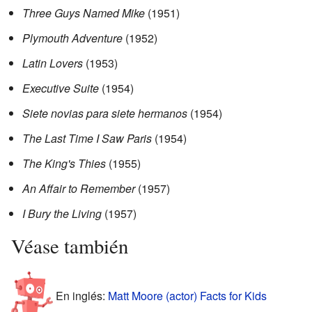
Three Guys Named Mike
(1951)
Plymouth Adventure
(1952)
Latin Lovers
(1953)
Executive Suite
(1954)
Siete novias para siete hermanos
(1954)
The Last Time I Saw Paris
(1954)
The King's Thies
(1955)
An Affair to Remember
(1957)
I Bury the Living
(1957)
Véase también
En inglés:
Matt Moore (actor) Facts for Kids