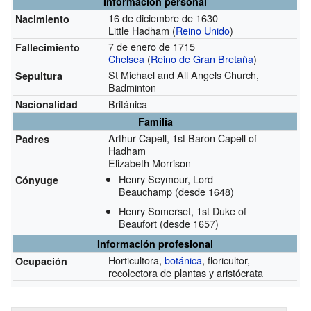
Información personal
16 de diciembre de 1630
Nacimiento
Little Hadham (
Reino Unido
)
7 de enero de 1715
Fallecimiento
Chelsea
(
Reino de Gran Bretaña
)
St Michael and All Angels Church,
Sepultura
Badminton
Británica
Nacionalidad
Familia
Arthur Capell, 1st Baron Capell of
Padres
Hadham
Elizabeth Morrison
Henry Seymour, Lord
Cónyuge
Beauchamp
(desde 1648)
Henry Somerset, 1st Duke of
Beaufort
(desde 1657)
Información profesional
Horticultora,
botánica
, floricultor,
Ocupación
recolectora de plantas y aristócrata