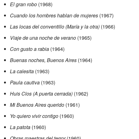
El gran robo
(1968)
Cuando los hombres hablan de mujeres
(1967)
Las locas del conventillo (María y la otra)
(1966)
Viaje de una noche de verano
(1965)
Con gusto a rabia
(1964)
Buenas noches, Buenos Aires
(1964)
La calesita
(1963)
Paula cautiva
(1963)
Huis Clos (A puerta cerrada)
(1962)
Mi Buenos Aires querido
(1961)
Yo quiero vivir contigo
(1960)
La patota
(1960)
Obras maestras del terror
(1960)