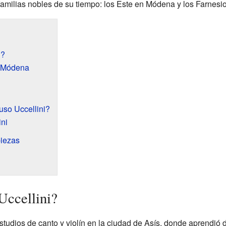
 familias nobles de su tiempo: los Este en Módena y los Farnesi
i?
n Módena
so Uccellini?
ini
piezas
Uccellini?
tudios de canto y violín en la ciudad de Asís, donde aprendió