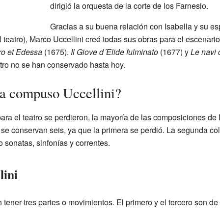
dirigió la orquesta de la corte de los Farnesio.
Gracias a su buena relación con Isabella y su es
l teatro), Marco Uccellini creó todas sus obras para el escenar
dro et Edessa
(1675),
Il Giove d´Elide fulminato
(1677) y
Le navi
atro no se han conservado hasta hoy.
a compuso Uccellini?
a el teatro se perdieron, la mayoría de las composiciones de 
 se conservan seis, ya que la primera se perdió. La segunda co
o sonatas, sinfonías y correntes.
lini
tener tres partes o movimientos. El primero y el tercero son de u