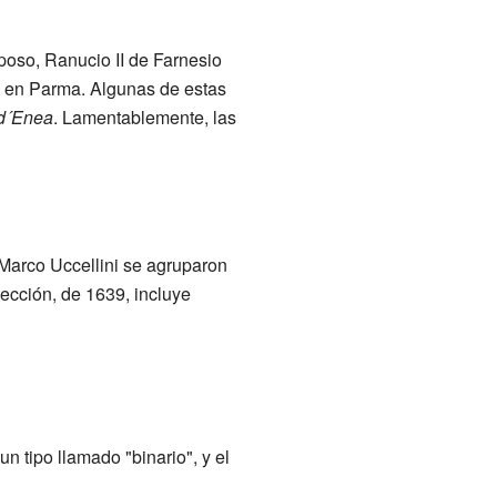
poso, Ranucio II de Farnesio
io en Parma. Algunas de estas
 d´Enea
. Lamentablemente, las
Marco Uccellini se agruparon
lección, de 1639, incluye
n tipo llamado "binario", y el