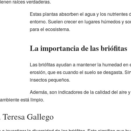
tienen raíces verdaderas.
Estas plantas absorben el agua y los nutrientes d
entorno. Suelen crecer en lugares húmedos y so
para el ecosistema.
La importancia de las briófitas
Las briófitas ayudan a mantener la humedad en e
erosión, que es cuando el suelo se desgasta. S
insectos pequeños.
Además, son indicadores de la calidad del aire 
l ambiente está limpio.
a Teresa Gallego
 investigar la diversidad de las briófitas. Esto significa que bu