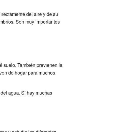
irectamente del aire y de su
mbríos. Son muy importantes
l suelo. También previenen la
irven de hogar para muchos
y del agua. Si hay muchas
sca y estudia los diferentes