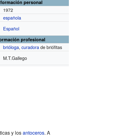
nformación personal
1972
española
Español
formación profesional
brióloga
,
curadora
de briófitas
M.T.Gallego
ticas y los
antoceros
. A