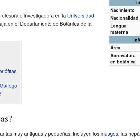
I
Nacimiento
rofesora e investigadora en la
Universidad
Nacionalidad
abaja en el Departamento de Botánica de la
Lengua
materna
In
Área
Abreviatura
en botánica
riófitas
 Gallego
?
tas?
plantas muy antiguas y pequeñas. Incluyen los
musgos
, las hepá