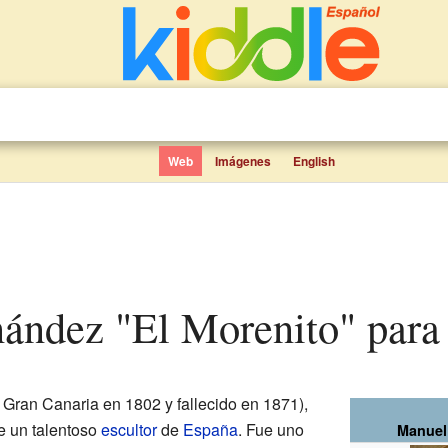
Web
Imágenes
English
nández "El Morenito" para
 Gran Canaria en 1802 y fallecido en 1871),
ue un talentoso
escultor
de
España
. Fue uno
Manuel