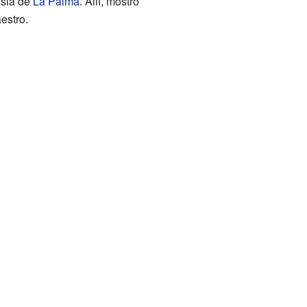
isla de
La Palma
. Allí, mostró
estro.