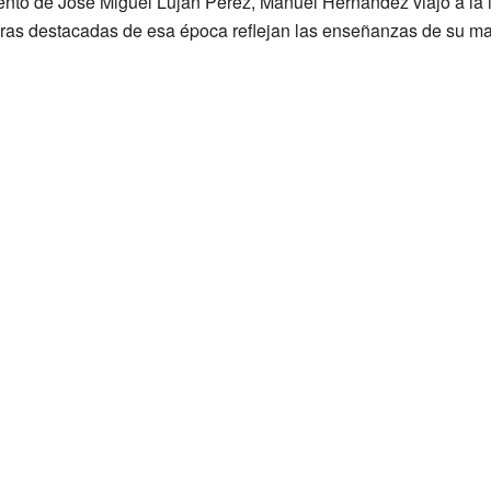
ento de José Miguel Luján Pérez, Manuel Hernández viajó a la 
 obras destacadas de esa época reflejan las enseñanzas de su ma