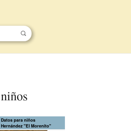
 niños
Datos para niños
 Hernández "El Morenito"